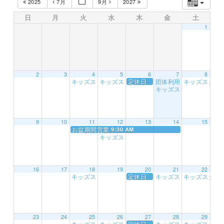
2025
7月
9月
2027
日
月
火
水
木
金
土
1
2
3
4
5
6
7
8
キッズスクール(火)
キッズスクール（水）
定休日
団体利用
キッズスクール
7:00 PM
7:00 PM
9:30 AM
キッズスクール
7:00 PM
9
10
11
12
13
14
15
お盆期間営業
9:30 AM
キッズスクール（水）
7:00 PM
16
17
18
19
20
21
22
キッズスクール(火)
定休日
キッズスクール
キッズスクール
7:00 PM
7:00 PM
23
24
25
26
27
28
29
キッズスクール(火)
キッズスクール（水）
定休日
キッズスクール
キッズスクール
7:00 PM
7:00 PM
7:00 PM